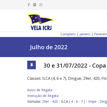
Completo
|
Janeiro
|
Feverei
Julho de 2022
30 e 31/07/2022 - Copa 
Classes: ILCA (4, 6 e 7), Dingue, 29er, 420, Fi
Aviso de Regata
Instrução de Regata
Súmulas:
29er
-
420
- ILCA (
4
-
6
-
7
) -
Snipe
-
Ding