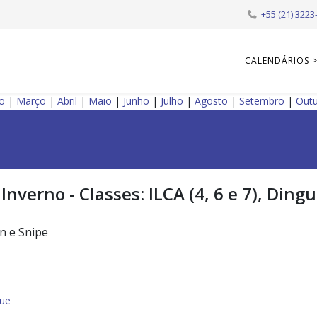
+55 (21) 3223
CALENDÁRIOS 
ro
|
Março
|
Abril
|
Maio
|
Junho
|
Julho
|
Agosto
|
Setembro
|
Out
Inverno - Classes: ILCA (4, 6 e 7), Dingu
nn e Snipe
ue