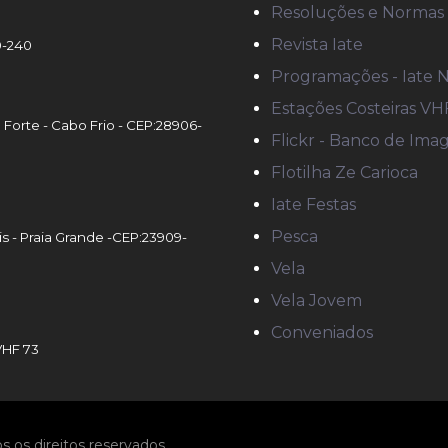
Resoluções e Normas
Revista Iate
90-240
Programações - Iate 
Estações Costeiras VH
o Forte - Cabo Frio - CEP:28906-
Flickr - Banco de Ima
Flotilha Ze Carioca
Iate Festas
Pesca
is - Praia Grande -CEP:23909-
Vela
Vela Jovem
Conveniados
VHF 73
s os direitos reservados.