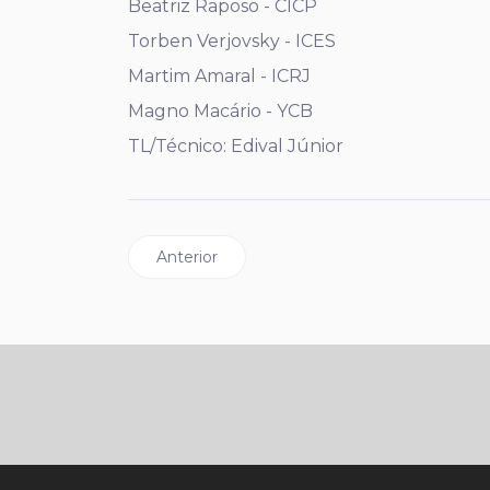
Beatriz Raposo - CICP
Torben Verjovsky - ICES
Martim Amaral - ICRJ
Magno Macário - YCB
TL/Técnico: Edival Júnior
Artigo anterior: Bicampeões Sul-Americano
Anterior