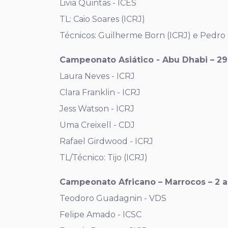
Livia Quintas - ICES
TL: Caio Soares (ICRJ)
Técnicos: Guilherme Born (ICRJ) e Pedro
Campeonato Asiático - Abu Dhabi – 2
Laura Neves - ICRJ
Clara Franklin - ICRJ
Jess Watson - ICRJ
Uma Creixell - CDJ
Rafael Girdwood - ICRJ
TL/Técnico: Tijo (ICRJ)
Campeonato Africano – Marrocos – 2 a
Teodoro Guadagnin - VDS
Felipe Amado - ICSC