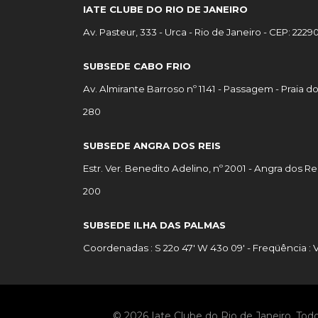
IATE CLUBE DO RIO DE JANEIRO
Av. Pasteur, 333 - Urca - Rio de Janeiro - CEP: 222
SUBSEDE CABO FRIO
Av. Almirante Barroso nº 1141 - Passagem - Praia d
280
SUBSEDE ANGRA DOS REIS
Estr. Ver. Benedito Adelino, nº 2001 - Angra dos Re
200
SUBSEDE ILHA DAS PALMAS
Coordenadas : S 22o 47' W 43o 09' - Freqüência : 
© 2026 Iate Clube do Rio de Janeiro. Todo