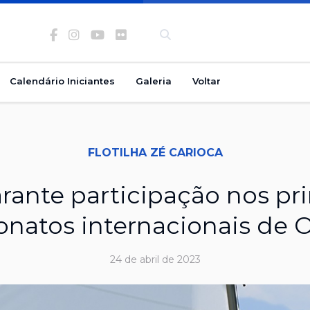
Facebook
Instagram
Youtube
Flickr
-
Calendário Iniciantes
Galeria
Voltar
banco
de
imagens
FLOTILHA ZÉ CARIOCA
rante participação nos pri
natos internacionais de O
24 de abril de 2023