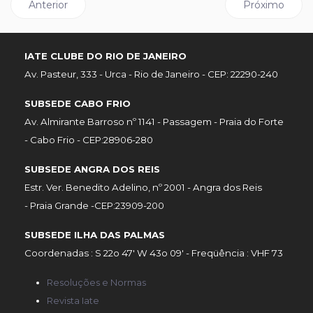
Artigo anterior: Classe Optimist disputa 37ª Semana Intern
Próximo artig
Anterior
Próximo
IATE CLUBE DO RIO DE JANEIRO
Av. Pasteur, 333 - Urca - Rio de Janeiro - CEP: 22290-240
SUBSEDE CABO FRIO
Av. Almirante Barroso nº 1141 - Passagem - Praia do Forte
- Cabo Frio - CEP:28906-280
SUBSEDE ANGRA DOS REIS
Estr. Ver. Benedito Adelino, nº 2001 - Angra dos Reis
- Praia Grande -CEP:23909-200
SUBSEDE ILHA DAS PALMAS
Coordenadas : S 22o 47' W 43o 09' - Freqüência : VHF 73
Resoluções e Normas
Revista Iate