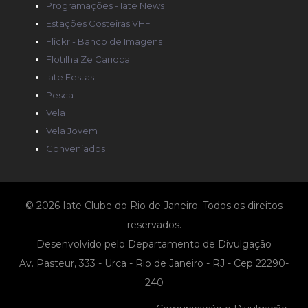
Programações - Iate News
Estações Costeiras VHF
Flickr - Banco de Imagens
Flotilha Ze Carioca
Iate Festas
Pesca
Vela
Vela Jovem
Conveniados
© 2026 Iate Clube do Rio de Janeiro. Todos os direitos
reservados.
Desenvolvido pelo Departamento de Divulgação
Av. Pasteur, 333 - Urca - Rio de Janeiro - RJ - Cep 22290-
240