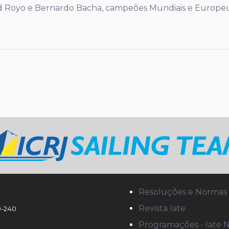
Said Royo e Bernardo Bacha, campeões Mundiais e Europe
eira são campeões brasileiros da classe 420
Resoluções e Normas
Revista Iate
90-240
Programações - Iate 