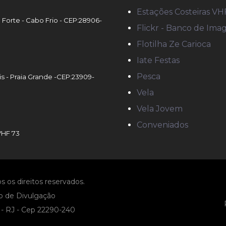
Estações Costeiras VH
o Forte - Cabo Frio - CEP:28906-
Flickr - Banco de Ima
Flotilha Ze Carioca
Iate Festas
Pesca
is - Praia Grande -CEP:23909-
Vela
Vela Jovem
Conveniados
VHF 73
s os direitos reservados.
o de Divulgação
o - RJ - Cep 22290-240