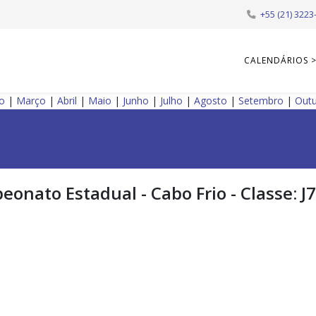
+55 (21) 3223
CALENDÁRIOS 
ro
|
Março
|
Abril
|
Maio
|
Junho
|
Julho
|
Agosto
|
Setembro
|
Out
onato Estadual - Cabo Frio - Classe: J