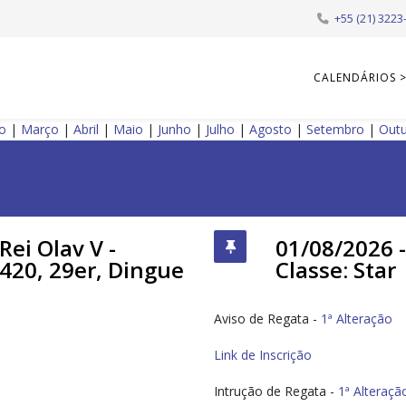
+55 (21) 3223
CALENDÁRIOS 
ro
|
Março
|
Abril
|
Maio
|
Junho
|
Julho
|
Agosto
|
Setembro
|
Out
Rei Olav V -
01/08/2026 -
, 420, 29er, Dingue
Classe: Star
Aviso de Regata -
1ª Alteração
Link de Inscrição
Intrução de Regata -
1ª Alteraçã