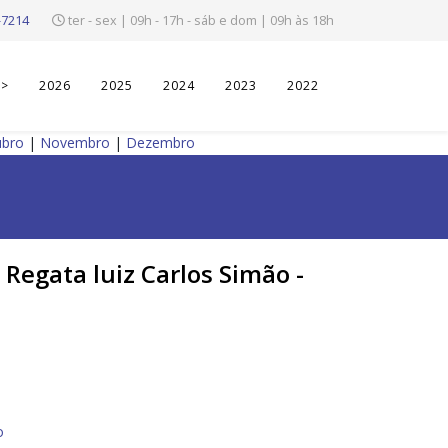
-7214
ter - sex | 09h - 17h - sáb e dom | 09h às 18h
>>
2026
2025
2024
2023
2022
ubro
|
Novembro
|
Dezembro
 Regata luiz Carlos Simão -
o