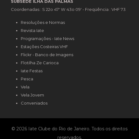
SUBSEDE ILHA DAS PALMAS
Coordenadas : S 22o 47' W 43o 09' - Freqüência : VHF 73
Resoluções e Normas
Revista Iate
Programações - Iate News
Estações Costeiras VHF
Flickr - Banco de Imagens
Flotilha Ze Carioca
Iate Festas
Pesca
Vela
Vela Jovem
Conveniados
© 2026 Iate Clube do Rio de Janeiro. Todos os direitos
reservados.