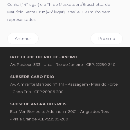
Cunha (44º lugar) e o Three Musketeers/Bruschetta, de
Maurício Santa Cruz (46º lugar). Brasil e ICRJ muito bem
representados!
Artigo anterior: Barco “Sexi” é Campeão Brasileiro de HP
Próximo artigo:
Anterior
Próximo
IATE CLUBE DO RIO DE JANEIRO
Av. Pasteur, 333 - Urca - Rio de Janeiro - CEP: 22290-240
SUBSEDE CABO FRIO
Av. Almirante Barroso nº 1141 - Passagem - Praia do Forte
- Cabo Frio - CEP:28906-280
SUBSEDE ANGRA DOS REIS
Estr. Ver. Benedito Adelino, nº 2001 - Angra dos Reis
- Praia Grande -CEP:23909-200