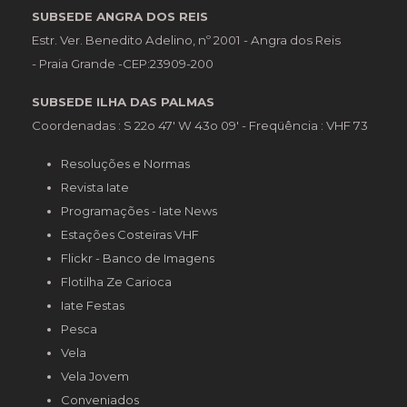
SUBSEDE ANGRA DOS REIS
Estr. Ver. Benedito Adelino, nº 2001 - Angra dos Reis
- Praia Grande -CEP:23909-200
SUBSEDE ILHA DAS PALMAS
Coordenadas : S 22o 47' W 43o 09' - Freqüência : VHF 73
Resoluções e Normas
Revista Iate
Programações - Iate News
Estações Costeiras VHF
Flickr - Banco de Imagens
Flotilha Ze Carioca
Iate Festas
Pesca
Vela
Vela Jovem
Conveniados