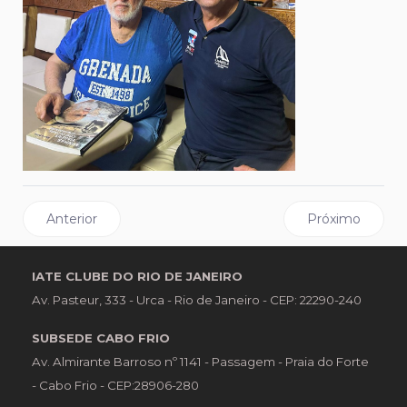
Artigo anterior: Acessibilidade e inclusão: ICRJ recebe de
Próximo artigo:
Anterior
Próximo
IATE CLUBE DO RIO DE JANEIRO
Av. Pasteur, 333 - Urca - Rio de Janeiro - CEP: 22290-240
SUBSEDE CABO FRIO
Av. Almirante Barroso nº 1141 - Passagem - Praia do Forte
- Cabo Frio - CEP:28906-280