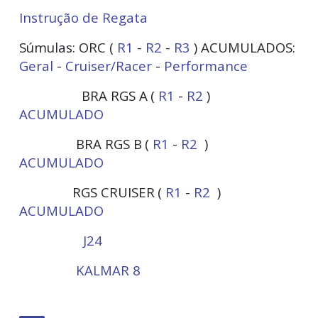
Instrução de Regata
Súmulas: ORC (
R1
-
R2
-
R3
) ACUMULADOS:
Geral
-
Cruiser/Racer
-
Performance
BRA RGS A
(
R1
-
R2
)
ACUMULADO
BRA RGS B
(
R1
-
R2
)
ACUMULADO
RGS CRUISER
(
R1
-
R2
)
ACUMULADO
J24
KALMAR 8