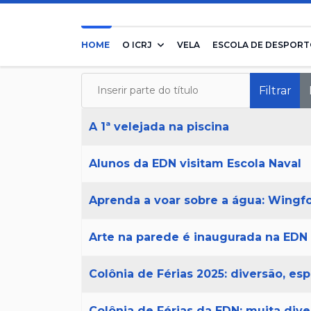
HOME
O ICRJ
VELA
ESCOLA DE DESPORT
Inserir parte do título
Filtrar
Título
A 1ª velejada na piscina
Alunos da EDN visitam Escola Naval
Aprenda a voar sobre a água: Wingfo
Arte na parede é inaugurada na EDN
Colônia de Férias 2025: diversão, e
Colônia de Férias da EDN: muita div