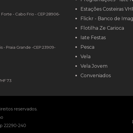
Estações Costeiras VH
o Forte - Cabo Frio - CEP:28906-
Flickr - Banco de Ima
Flotilha Ze Carioca
Iate Festas
Pesca
is - Praia Grande -CEP:23909-
Vela
Vela Jovem
Conveniados
VHF 73
ireitos reservados.
ão
Cep 22290-240