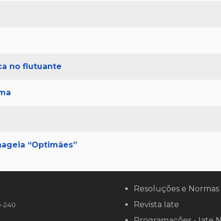
ca no flutuante
rma
nageia “Optimães”
Resoluções e Normas
Revista Iate
90-240
Programações - Iate 