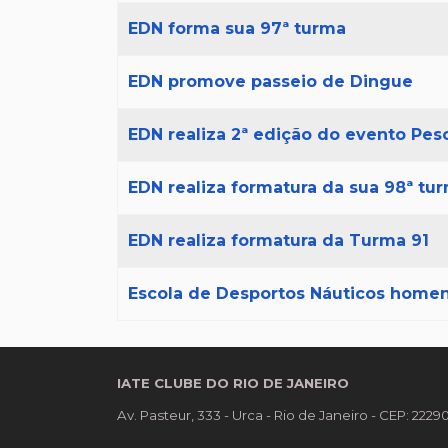
EDN forma sua 97ª turma
EDN promove passeio de Dingue
EDN realiza 2ª edição do evento Pes
EDN realiza formatura da sua 98ª tu
EDN realiza formatura da Turma 91
Escola de Desportos Náuticos home
IATE CLUBE DO RIO DE JANEIRO
Av. Pasteur, 333 - Urca - Rio de Janeiro - CEP: 222