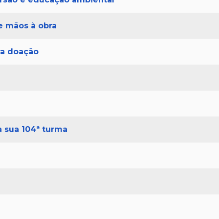
 e mãos à obra
ra doação
a sua 104ª turma