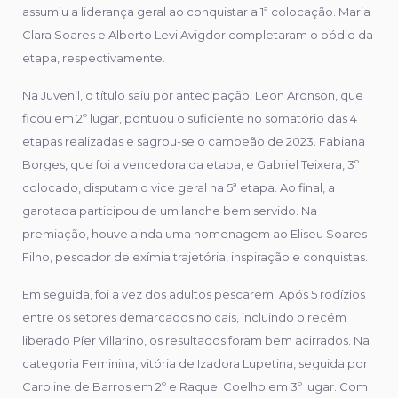
assumiu a liderança geral ao conquistar a 1ª colocação. Maria
Clara Soares e Alberto Levi Avigdor completaram o pódio da
etapa, respectivamente.
Na Juvenil, o título saiu por antecipação! Leon Aronson, que
ficou em 2º lugar, pontuou o suficiente no somatório das 4
etapas realizadas e sagrou-se o campeão de 2023. Fabiana
Borges, que foi a vencedora da etapa, e Gabriel Teixera, 3º
colocado, disputam o vice geral na 5ª etapa. Ao final, a
garotada participou de um lanche bem servido. Na
premiação, houve ainda uma homenagem ao Eliseu Soares
Filho, pescador de exímia trajetória, inspiração e conquistas.
Em seguida, foi a vez dos adultos pescarem. Após 5 rodízios
entre os setores demarcados no cais, incluindo o recém
liberado Píer Villarino, os resultados foram bem acirrados. Na
categoria Feminina, vitória de Izadora Lupetina, seguida por
Caroline de Barros em 2º e Raquel Coelho em 3º lugar. Com