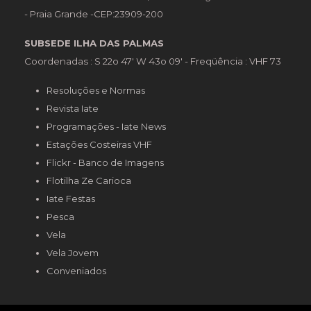
- Praia Grande -CEP:23909-200
SUBSEDE ILHA DAS PALMAS
Coordenadas : S 22o 47' W 43o 09' - Freqüência : VHF 73
Resoluções e Normas
Revista Iate
Programações - Iate News
Estações Costeiras VHF
Flickr - Banco de Imagens
Flotilha Ze Carioca
Iate Festas
Pesca
Vela
Vela Jovem
Conveniados