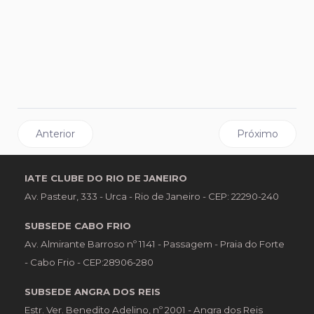
Artigo anterior: 30º Torneio Open 25: equipe Colt mantém
Próximo artigo:
Anterior
Próximo
IATE CLUBE DO RIO DE JANEIRO
Av. Pasteur, 333 - Urca - Rio de Janeiro - CEP: 22290-240
SUBSEDE CABO FRIO
Av. Almirante Barroso nº 1141 - Passagem - Praia do Forte
- Cabo Frio - CEP:28906-280
SUBSEDE ANGRA DOS REIS
Estr. Ver. Benedito Adelino, nº 2001 - Angra dos Reis