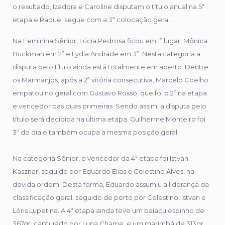
o resultado, Izadora e Caroline disputam o título anual na 5ª
etapa e Raquel segue com a 3ª colocação geral.
Na Feminina Sênior, Lúcia Pedrosa ficou em 1º lugar, Mônica
Buckman em 2º e Lydia Andrade em 3º. Nesta categoria a
disputa pelo título ainda está totalmente em aberto. Dentre
os Marmanjos, após a 2ª vitória consecutiva, Marcelo Coelho
empatou no geral com Gustavo Rosso, que foi o 2º na etapa
e vencedor das duas primeiras. Sendo assim, a disputa pelo
título será decidida na última etapa. Guilherme Monteiro foi
3º do dia e também ocupa a mesma posição geral.
Na categoria Sênior, o vencedor da 4ª etapa foi Istvan
Kasznar, seguido por Eduardo Elias e Celestino Alves, na
devida ordem. Desta forma, Eduardo assumiu a liderança da
classificação geral, seguido de perto por Celestino, Istvan e
Lóris Lupetina. A 4ª etapa ainda teve um baiacu espinho de
367gr, capturado por Luna Chame, e um marimbá de 313gr,