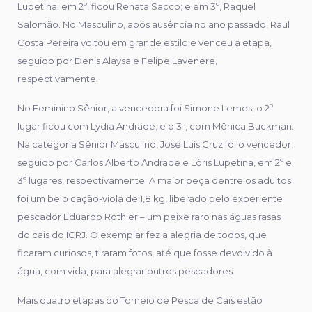
Lupetina; em 2º, ficou Renata Sacco; e em 3º, Raquel
Salomão. No Masculino, após ausência no ano passado, Raul
Costa Pereira voltou em grande estilo e venceu a etapa,
seguido por Denis Alaysa e Felipe Lavenere,
respectivamente.
No Feminino Sênior, a vencedora foi Simone Lemes; o 2º
lugar ficou com Lydia Andrade; e o 3º, com Mônica Buckman.
Na categoria Sênior Masculino, José Luís Cruz foi o vencedor,
seguido por Carlos Alberto Andrade e Lóris Lupetina, em 2º e
3º lugares, respectivamente. A maior peça dentre os adultos
foi um belo cação-viola de 1,8 kg, liberado pelo experiente
pescador Eduardo Rothier – um peixe raro nas águas rasas
do cais do ICRJ. O exemplar fez a alegria de todos, que
ficaram curiosos, tiraram fotos, até que fosse devolvido à
água, com vida, para alegrar outros pescadores.
Mais quatro etapas do Torneio de Pesca de Cais estão