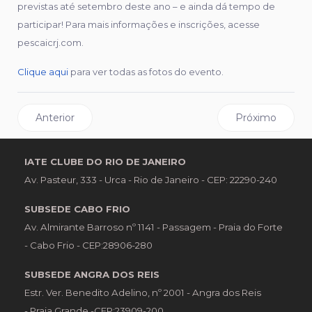
previstas até setembro deste ano – e ainda dá tempo de
participar! Para mais informações e inscrições, acesse
pescaicrj.com.
Clique aqui
para ver todas as fotos do evento.
Artigo anterior: Torneio de Pesca de Cais 2025: resultados
Próximo artigo:
Anterior
Próximo
IATE CLUBE DO RIO DE JANEIRO
Av. Pasteur, 333 - Urca - Rio de Janeiro - CEP: 22290-240
SUBSEDE CABO FRIO
Av. Almirante Barroso nº 1141 - Passagem - Praia do Forte
- Cabo Frio - CEP:28906-280
SUBSEDE ANGRA DOS REIS
Estr. Ver. Benedito Adelino, nº 2001 - Angra dos Reis
- Praia Grande -CEP:23909-200