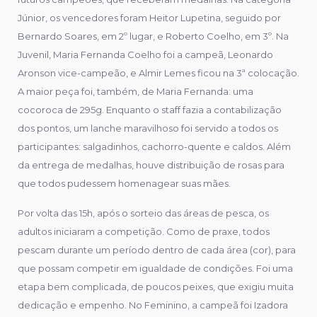
Júnior, os vencedores foram Heitor Lupetina, seguido por
Bernardo Soares, em 2º lugar, e Roberto Coelho, em 3º. Na
Juvenil, Maria Fernanda Coelho foi a campeã, Leonardo
Aronson vice-campeão, e Almir Lemes ficou na 3ª colocação.
A maior peça foi, também, de Maria Fernanda: uma
cocoroca de 295g. Enquanto o staff fazia a contabilização
dos pontos, um lanche maravilhoso foi servido a todos os
participantes: salgadinhos, cachorro-quente e caldos. Além
da entrega de medalhas, houve distribuição de rosas para
que todos pudessem homenagear suas mães.
Por volta das 15h, após o sorteio das áreas de pesca, os
adultos iniciaram a competição. Como de praxe, todos
pescam durante um período dentro de cada área (cor), para
que possam competir em igualdade de condições. Foi uma
etapa bem complicada, de poucos peixes, que exigiu muita
dedicação e empenho. No Feminino, a campeã foi Izadora