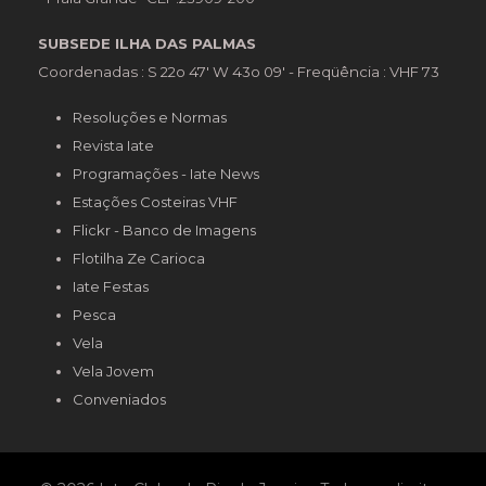
SUBSEDE ILHA DAS PALMAS
Coordenadas : S 22o 47' W 43o 09' - Freqüência : VHF 73
Resoluções e Normas
Revista Iate
Programações - Iate News
Estações Costeiras VHF
Flickr - Banco de Imagens
Flotilha Ze Carioca
Iate Festas
Pesca
Vela
Vela Jovem
Conveniados