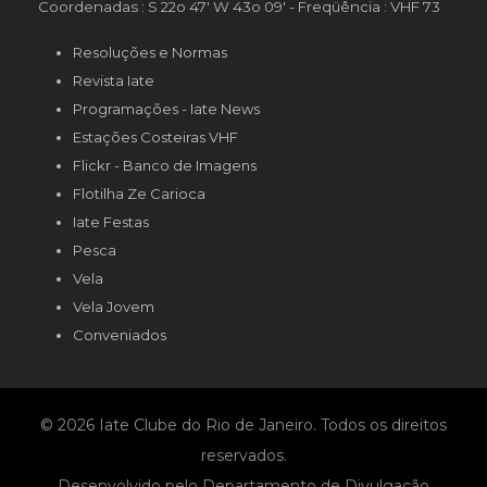
Coordenadas : S 22o 47' W 43o 09' - Freqüência : VHF 73
Resoluções e Normas
Revista Iate
Programações - Iate News
Estações Costeiras VHF
Flickr - Banco de Imagens
Flotilha Ze Carioca
Iate Festas
Pesca
Vela
Vela Jovem
Conveniados
© 2026 Iate Clube do Rio de Janeiro. Todos os direitos
reservados.
Desenvolvido pelo Departamento de Divulgação