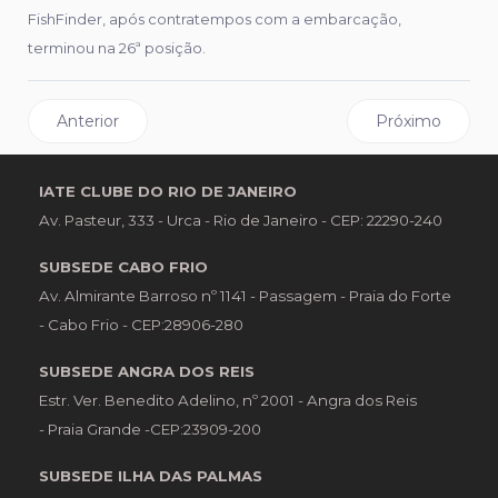
FishFinder, após contratempos com a embarcação,
terminou na 26ª posição.
Artigo anterior: Encontro de comandantes: um bate-pap
Próximo artigo
Anterior
Próximo
IATE CLUBE DO RIO DE JANEIRO
Av. Pasteur, 333 - Urca - Rio de Janeiro - CEP: 22290-240
SUBSEDE CABO FRIO
Av. Almirante Barroso nº 1141 - Passagem - Praia do Forte
- Cabo Frio - CEP:28906-280
SUBSEDE ANGRA DOS REIS
Estr. Ver. Benedito Adelino, nº 2001 - Angra dos Reis
- Praia Grande -CEP:23909-200
SUBSEDE ILHA DAS PALMAS