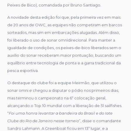
Peixes de Bico), comandada por Bruno Santiago.
A novidade desta edição foi que, pela primeira vez em mais
de 20 anos de OWC, as equipes não competiram em barcos
sorteados, mas sim em embarcações alugadas. Além disso,
foi liberado o uso de sonar omnidirecional. Para manter a
igualdade de condições, os peixes-de-bico liberados sem o
auxílio do sonar receberam maior pontuação, buscando um
equilíbrio entre tecnologia de ponta e a garra tradicional da
pesca esportiva.
O destaque do clube foi a equipe Meirmão, que utilizou o
sonar omni e chegou a disputar o pódio nos primeiros dias,
mas terminou o campeonato na 6ª colocação geral,
alcançando o Top 10 mundial com a liberação de 51 sailfishes.
“
Foi uma honra levantar a bandeira do Brasil e do Iate
Clube do Rio de Janeiro nesse torneio
”, disse o comandante
Sandro Lahmann. A Greenboat ficou em 13º lugar, e a