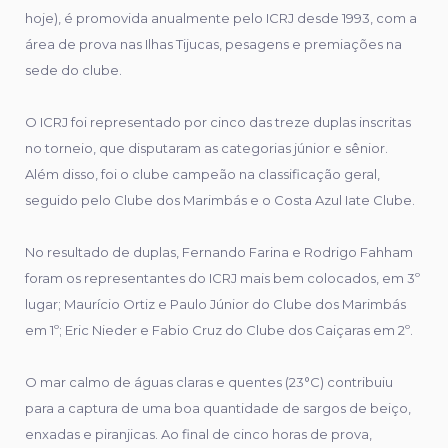
hoje), é promovida anualmente pelo ICRJ desde 1993, com a
área de prova nas Ilhas Tijucas, pesagens e premiações na
sede do clube.
O ICRJ foi representado por cinco das treze duplas inscritas
no torneio, que disputaram as categorias júnior e sênior.
Além disso, foi o clube campeão na classificação geral,
seguido pelo Clube dos Marimbás e o Costa Azul Iate Clube.
No resultado de duplas, Fernando Farina e Rodrigo Fahham
foram os representantes do ICRJ mais bem colocados, em 3º
lugar; Maurício Ortiz e Paulo Júnior do Clube dos Marimbás
em 1º; Eric Nieder e Fabio Cruz do Clube dos Caiçaras em 2º.
O mar calmo de águas claras e quentes (23°C) contribuiu
para a captura de uma boa quantidade de sargos de beiço,
enxadas e piranjicas. Ao final de cinco horas de prova,