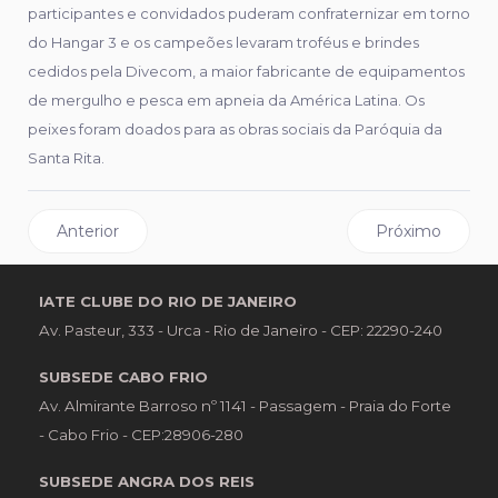
participantes e convidados puderam confraternizar em torno
do Hangar 3 e os campeões levaram troféus e brindes
cedidos pela Divecom, a maior fabricante de equipamentos
de mergulho e pesca em apneia da América Latina. Os
peixes foram doados para as obras sociais da Paróquia da
Santa Rita.
Artigo anterior: Encerramento da Temporada de Pesca O
Próximo artigo: 
Anterior
Próximo
IATE CLUBE DO RIO DE JANEIRO
Av. Pasteur, 333 - Urca - Rio de Janeiro - CEP: 22290-240
SUBSEDE CABO FRIO
Av. Almirante Barroso nº 1141 - Passagem - Praia do Forte
- Cabo Frio - CEP:28906-280
SUBSEDE ANGRA DOS REIS