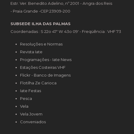
Estr. Ver. Benedito Adelino, nº 2001 - Angra dos Reis
- Praia Grande -CEP:23909-200
SUBSEDE ILHA DAS PALMAS
Coordenadas : S 22o 47' W 43o 09' - Freqüência : VHF 73
Resoluções e Normas
Revista Iate
Programações - Iate News
Estações Costeiras VHF
Flickr - Banco de Imagens
Flotilha Ze Carioca
Iate Festas
Pesca
Vela
Vela Jovem
Conveniados