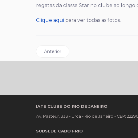
regatas da classe Star no clube ao longo 
Clique aqui
para ver todas as fotos.
Artigo anterior: Classe Dingue participa da
Anterior
IATE CLUBE DO RIO DE JANEIRO
Av. Pasteur, 333 - Urca - Rio de Janeiro - CEP: 222
SUBSEDE CABO FRIO