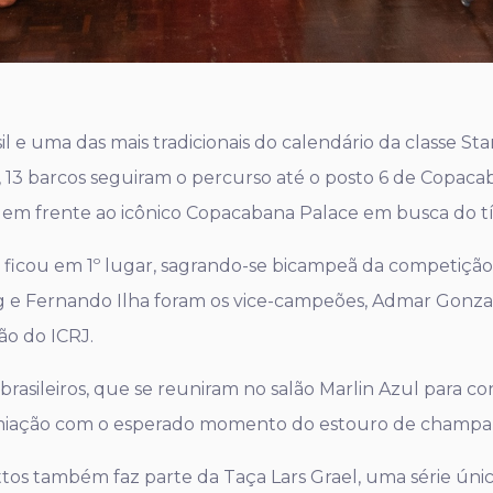
il e uma das mais tradicionais do calendário da classe St
 13 barcos seguiram o percurso até o posto 6 de Copacab
em frente ao icônico Copacabana Palace em busca do tí
ficou em 1º lugar, sagrando-se bicampeã da competição
g e Fernando Ilha foram os vice-campeões, Admar Gonza
ão do ICRJ.
rasileiros, que se reuniram no salão Marlin Azul para con
emiação com o esperado momento do estouro de champan
ttos também faz parte da Taça Lars Grael, uma série úni