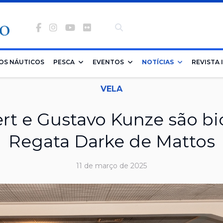
Facebook
Instagram
Youtube
Flickr
-
banco
OS NÁUTICOS
PESCA
EVENTOS
NOTÍCIAS
REVISTA 
de
VELA
imagens
rt e Gustavo Kunze são b
Regata Darke de Mattos
11 de março de 2025