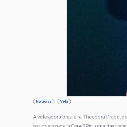
Notícias
Vela
A velejadora brasileira Theodora Prado, d
sozinha a regata Cape2Rio, uma das traves