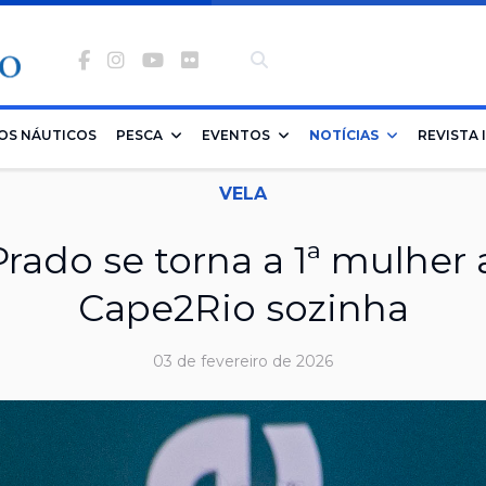
Facebook
Instagram
Youtube
Flickr
-
banco
OS NÁUTICOS
PESCA
EVENTOS
NOTÍCIAS
REVISTA 
de
VELA
imagens
rado se torna a 1ª mulher a
Cape2Rio sozinha
03 de fevereiro de 2026