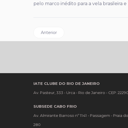
pelo marco inédito para a vela brasileira e
Artigo anterior: Tradicional Regata Buenos A
Anterior
IATE CLUBE DO RIO DE JANEIRO
Av. Pasteur, 333 - Urca - Rio de Janeiro - CEP: 222
SUBSEDE CABO FRIO
Av. Almirante Barroso nº 1141 - Passagem - Praia d
280