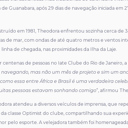
ía de Guanabara, após 29 dias de navegação iniciada e
struído em 1981, Theodora enfrentou sozinha cerca de 3.
eras de mar, com ondas de até quatro metros e ventos i
inha de chegada, nas proximidades da Ilha da Laje.
entenas de pessoas no Iate Clube do Rio de Janeiro, a ve
mês navegando, mas não um mês de projeto e sim um a
omo essa entre África e Brasil é uma verdadeira celebr
muitas pessoas estavam sonhando comigo
”, afirmou Th
dora atendeu a diversos veículos de imprensa, que repe
, da classe Optimist do clube, compartilhando sua experiê
amor pelo esporte. A velejadora também foi homenagead