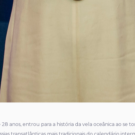
e 28 anos, entrou para a história da vela oceânica ao se 
sias transatlânticas mais tradicionais do calendário inte