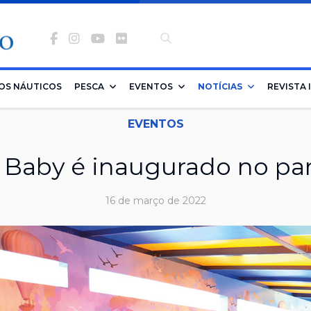
Facebook
Instagram
Youtube
Flickr
-
banco
OS NÁUTICOS
PESCA
EVENTOS
NOTÍCIAS
REVISTA 
de
EVENTOS
imagens
 Baby é inaugurado no pa
16 de março de 2022