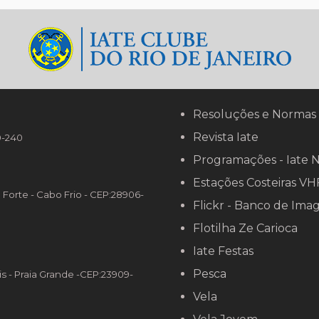
Resoluções e Normas
Revista Iate
90-240
Programações - Iate 
Estações Costeiras VH
o Forte - Cabo Frio - CEP:28906-
Flickr - Banco de Ima
Flotilha Ze Carioca
Iate Festas
Pesca
is - Praia Grande -CEP:23909-
Vela