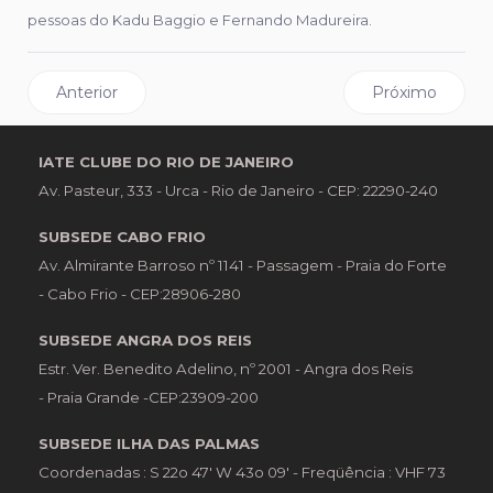
pessoas do Kadu Baggio e Fernando Madureira.
Artigo anterior: ICRJ sedia Campeonato Brasileiro de 49e
Próximo artigo
Anterior
Próximo
IATE CLUBE DO RIO DE JANEIRO
Av. Pasteur, 333 - Urca - Rio de Janeiro - CEP: 22290-240
SUBSEDE CABO FRIO
Av. Almirante Barroso nº 1141 - Passagem - Praia do Forte
- Cabo Frio - CEP:28906-280
SUBSEDE ANGRA DOS REIS
Estr. Ver. Benedito Adelino, nº 2001 - Angra dos Reis
- Praia Grande -CEP:23909-200
SUBSEDE ILHA DAS PALMAS
Coordenadas : S 22o 47' W 43o 09' - Freqüência : VHF 73