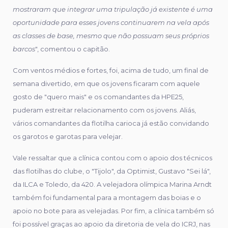
mostraram que integrar uma tripulação já existente é uma
oportunidade para esses jovens continuarem na vela após
as classes de base, mesmo que não possuam seus próprios
barcos
", comentou o capitão.
Com ventos médios e fortes, foi, acima de tudo, um final de
semana divertido, em que os jovens ficaram com aquele
gosto de "quero mais" e os comandantes da HPE25,
puderam estreitar relacionamento com os jovens. Aliás,
vários comandantes da flotilha carioca já estão convidando
os garotos e garotas para velejar.
Vale ressaltar que a clínica contou com o apoio dos técnicos
das flotilhas do clube, o "Tijolo", da Optimist, Gustavo "Sei lá",
da ILCA e Toledo, da 420. A velejadora olímpica Marina Arndt
também foi fundamental para a montagem das boias e o
apoio no bote para as velejadas. Por fim, a clínica também só
foi possível graças ao apoio da diretoria de vela do ICRJ, nas