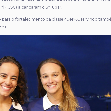
ni (ICSC) alcançaram o 3º lugar.
 para o fortalecimento da classe 49erFX, servindo tam
dos.