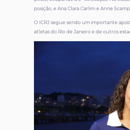
posição, e Ana Clara Carlim e Anne Scampi
O ICRJ segue sendo um importante apoio
atletas do Rio de Janeiro e de outros esta