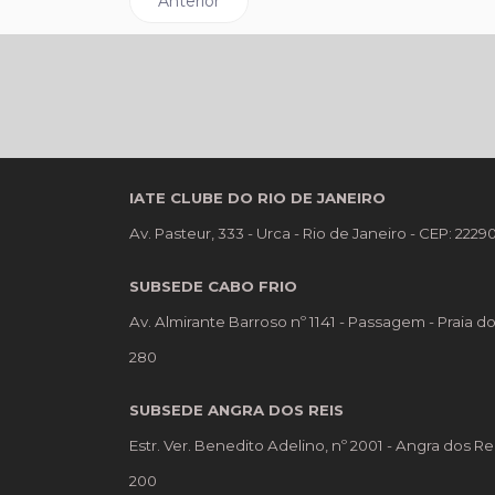
Artigo anterior: Classe Snipe disputa Taça I
Anterior
IATE CLUBE DO RIO DE JANEIRO
Av. Pasteur, 333 - Urca - Rio de Janeiro - CEP: 222
SUBSEDE CABO FRIO
Av. Almirante Barroso nº 1141 - Passagem - Praia d
280
SUBSEDE ANGRA DOS REIS
Estr. Ver. Benedito Adelino, nº 2001 - Angra dos Re
200