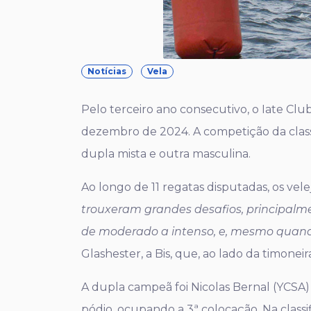
Notícias
Vela
Pelo terceiro ano consecutivo, o Iate Cl
dezembro de 2024. A competição da classe
dupla mista e outra masculina.
Ao longo de 11 regatas disputadas, os ve
trouxeram grandes desafios, principalm
de moderado a intenso, e, mesmo quando
Glashester, a Bis, que, ao lado da timonei
A dupla campeã foi Nicolas Bernal (YCSA)
pódio, ocupando a 3ª colocação. Na classi