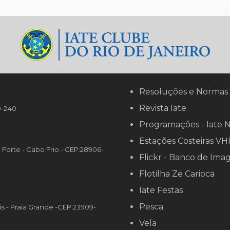
van Pimentel
Resoluções e Normas
Revista Iate
90-240
Programações - Iate 
Estações Costeiras VH
o Forte - Cabo Frio - CEP:28906-
Flickr - Banco de Ima
Flotilha Ze Carioca
Iate Festas
Pesca
is - Praia Grande -CEP:23909-
Vela