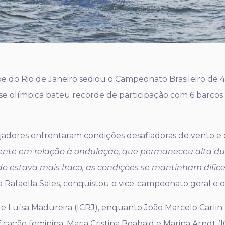
ube do Rio de Janeiro sediou o Campeonato Brasileiro de 
 olímpica bateu recorde de participação com 6 barcos n
lejadores enfrentaram condições desafiadoras de vento e 
ente em relação à ondulação, que permaneceu alta du
 estava mais fraco, as condições se mantinham difíce
ra Rafaella Sales, conquistou o vice-campeonato geral e o
 e Luísa Madureira (ICRJ), enquanto João Marcelo Carli
ficação feminina, Maria Cristina Boabaid e Marina Arndt 