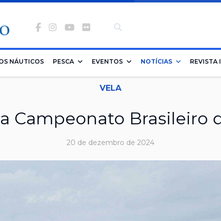
Facebook
Instagram
Youtube
Flickr
-
banco
OS NÁUTICOS
PESCA
EVENTOS
NOTÍCIAS
REVISTA 
de
VELA
imagens
ia Campeonato Brasileiro 
20 de dezembro de 2024