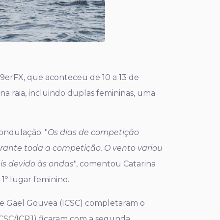
49erFX, que aconteceu de 10 a 13 de
a raia, incluindo duplas femininas, uma
ondulação. "
Os dias de competição
rante toda a competição. O vento variou
is devido às ondas
", comentou Catarina
 1º lugar feminino.
n e Gael Gouvea (ICSC) completaram o
(ICSC/ICRJ) ficaram com a segunda