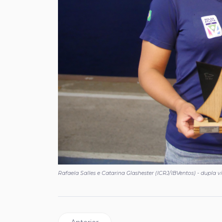
Rafaela Salles e Catarina Glashester (ICRJ/IBVentos) - dupla