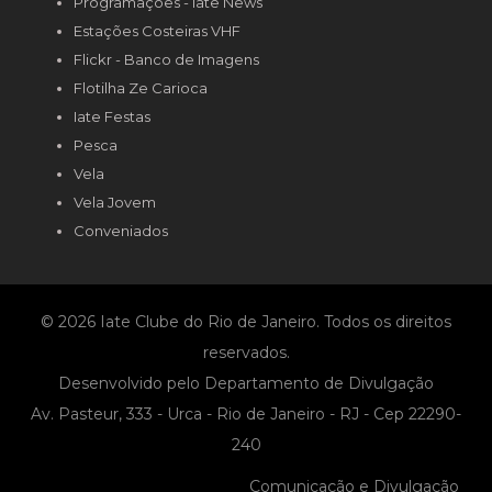
Programações - Iate News
Estações Costeiras VHF
Flickr - Banco de Imagens
Flotilha Ze Carioca
Iate Festas
Pesca
Vela
Vela Jovem
Conveniados
© 2026 Iate Clube do Rio de Janeiro. Todos os direitos
reservados.
Desenvolvido pelo Departamento de Divulgação
Av. Pasteur, 333 - Urca - Rio de Janeiro - RJ - Cep 22290-
240
Comunicação e Divulgação