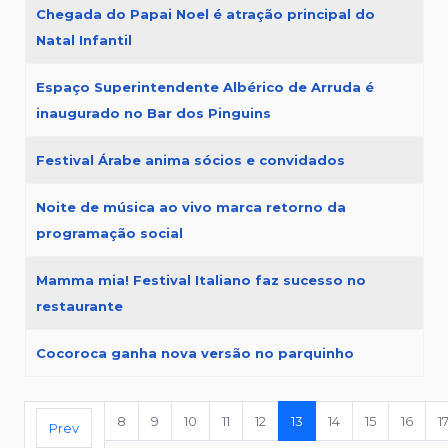
Chegada do Papai Noel é atração principal do
Natal Infantil
Espaço Superintendente Albérico de Arruda é
inaugurado no Bar dos Pinguins
Festival Árabe anima sócios e convidados
Noite de música ao vivo marca retorno da
programação social
Mamma mia! Festival Italiano faz sucesso no
restaurante
Cocoroca ganha nova versão no parquinho
8
9
10
11
12
13
14
15
16
1
Prev
Página 13 de 19