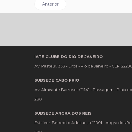
Artigo anterior: ICRJ homenageia Força Aére
Anterior
IATE CLUBE DO RIO DE JANEIRO
Av. Pasteur, 333 - Urca - Rio de Janeiro - CEP: 222
SUBSEDE CABO FRIO
Av. Almirante Barroso nº 1141 - Passagem - Praia d
280
SUBSEDE ANGRA DOS REIS
Estr. Ver. Benedito Adelino, nº 2001 - Angra dos Re