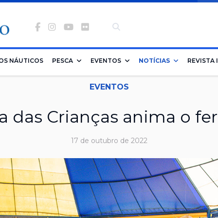
Facebook
Instagram
Youtube
Flickr
-
banco
OS NÁUTICOS
PESCA
EVENTOS
NOTÍCIAS
REVISTA 
de
EVENTOS
imagens
a das Crianças anima o fe
17 de outubro de 2022